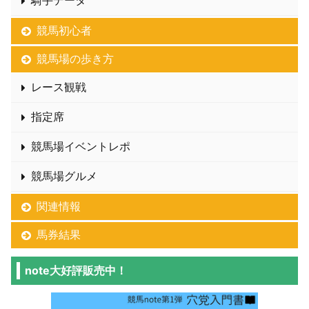
騎手データ
競馬初心者
競馬場の歩き方
レース観戦
指定席
競馬場イベントレポ
競馬場グルメ
関連情報
馬券結果
note大好評販売中！