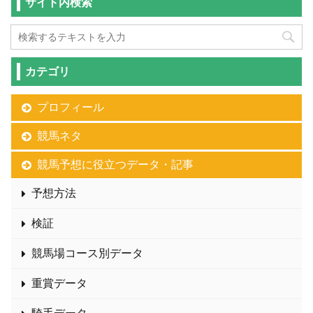
サイト内検索
カテゴリ
プロフィール
競馬ネタ
競馬予想に役立つデータ・記事
予想方法
検証
競馬場コース別データ
重賞データ