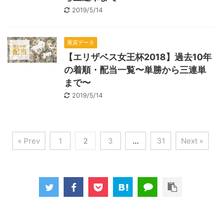
2019/5/14
重賞データ
【エリザベス女王杯2018】過去10年
の着順・配当一覧〜単勝から三連単
まで〜
2019/5/14
« Prev
1
2
3
…
31
Next »