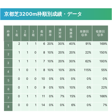
京都芝3200m枠順別成績・データ
連
複
枠
1
2
3
着
勝
単勝回
複勝回
対
勝
番
着
着
着
外
率
収率
収率
率
率
2
1
1
6
20%
30%
40%
91%
169%
1
1
1
0
8
10%
20%
20%
22%
150%
2
1
1
1
7
10%
20%
30%
62%
193%
3
1
0
1
8
10%
10%
20%
115%
55%
4
0
0
0
10
0%
0%
0%
0%
0%
5
0
1
0
9
0%
10%
10%
0%
22%
6
0
1
1
11
0%
7%
15%
0%
166%
7
0
0
1
14
0%
0%
6%
0%
7%
8