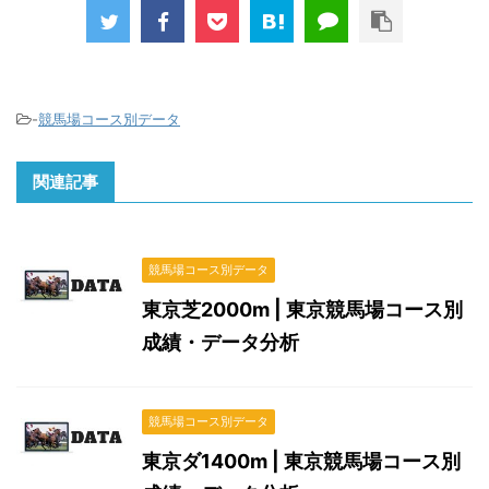
-
競馬場コース別データ
関連記事
競馬場コース別データ
東京芝2000m | 東京競馬場コース別
成績・データ分析
競馬場コース別データ
東京ダ1400m | 東京競馬場コース別