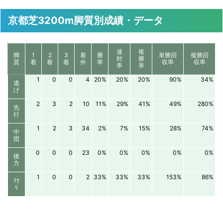
京都芝3200m脚質別成績・データ
連
複
脚
1
2
3
着
勝
単勝回
複勝回
対
勝
質
着
着
着
外
率
収率
収率
率
率
1
0
0
4
20%
20%
20%
90%
34%
逃
げ
2
3
2
10
11%
29%
41%
49%
280%
先
行
1
2
3
34
2%
7%
15%
28%
74%
中
団
0
0
0
23
0%
0%
0%
0%
0%
後
方
1
0
0
2
33%
33%
33%
153%
86%
ﾏｸ
ﾘ