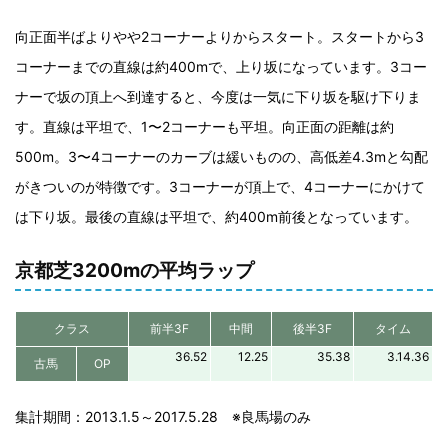
向正面半ばよりやや2コーナーよりからスタート。スタートから3
コーナーまでの直線は約400mで、上り坂になっています。3コー
ナーで坂の頂上へ到達すると、今度は一気に下り坂を駆け下りま
す。直線は平坦で、1〜2コーナーも平坦。向正面の距離は約
500m。3〜4コーナーのカーブは緩いものの、高低差4.3mと勾配
がきついのが特徴です。3コーナーが頂上で、4コーナーにかけて
は下り坂。最後の直線は平坦で、約400m前後となっています。
京都芝3200mの平均ラップ
クラス
前半3F
中間
後半3F
タイム
36.52
12.25
35.38
3.14.36
古馬
OP
集計期間：2013.1.5～2017.5.28 ※良馬場のみ