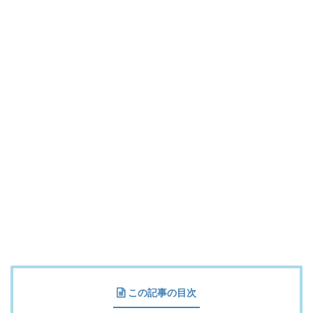
この記事の目次