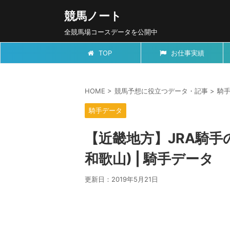
競馬ノート
全競馬場コースデータを公開中
TOP
お仕事実績
HOME
>
競馬予想に役立つデータ・記事
>
騎
騎手データ
【近畿地方】JRA騎手の
和歌山) | 騎手データ
更新日：
2019年5月21日