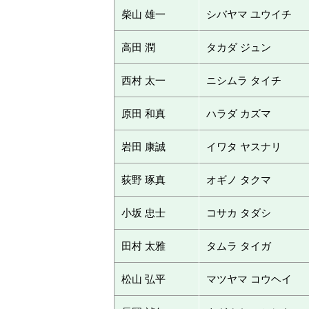
柴山 雄一
シバヤマ ユウイチ
高田 潤
タカダ ジュン
西村 太一
ニシムラ タイチ
原田 和真
ハラダ カズマ
岩田 康誠
イワタ ヤスナリ
荻野 琢真
オギノ タクマ
小坂 忠士
コサカ タダシ
田村 太雅
タムラ タイガ
松山 弘平
マツヤマ コウヘイ