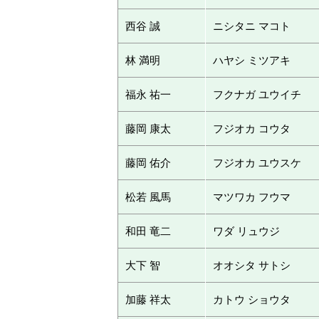
西谷 誠
ニシタニ マコト
林 満明
ハヤシ ミツアキ
福永 祐一
フクナガ ユウイチ
藤岡 康太
フジオカ コウタ
藤岡 佑介
フジオカ ユウスケ
松若 風馬
マツワカ フウマ
和田 竜二
ワダ リュウジ
大下 智
オオシタ サトシ
加藤 祥太
カトウ ショウタ