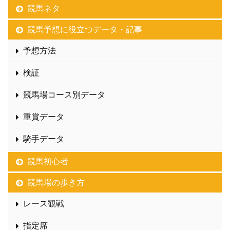
競馬ネタ
競馬予想に役立つデータ・記事
予想方法
検証
競馬場コース別データ
重賞データ
騎手データ
競馬初心者
競馬場の歩き方
レース観戦
指定席