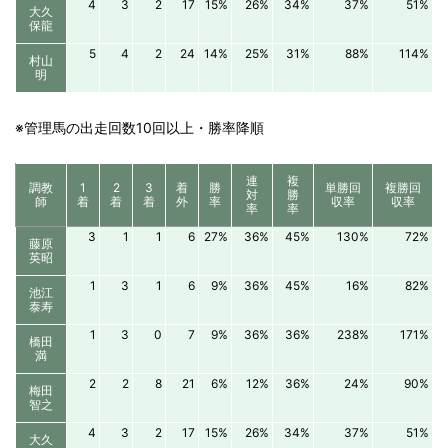
4
3
2
17
15%
26%
34%
37%
51%
大久
保龍
5
4
2
24
14%
25%
31%
88%
114%
村山
明
※管理馬の出走回数10回以上・勝率降順
連
複
調教
1
2
3
着
勝
単勝回
複勝回
対
勝
師
着
着
着
外
率
収率
収率
率
率
3
1
1
6
27%
36%
45%
130%
72%
藤原
英昭
1
3
1
6
9%
36%
45%
16%
82%
池江
泰寿
1
3
0
7
9%
36%
36%
238%
171%
橋田
満
2
2
8
21
6%
12%
36%
24%
90%
梅田
智之
4
3
2
17
15%
26%
34%
37%
51%
大久