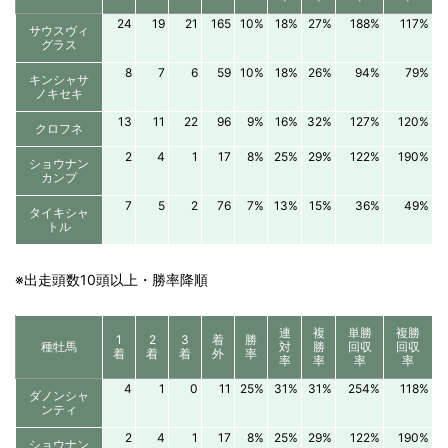
24
19
21
165
10%
18%
27%
188%
117%
サウスヴィ
グラス
8
7
6
59
10%
18%
26%
94%
79%
キンシャサ
ノキセキ
13
11
22
96
9%
16%
32%
127%
120%
クロフネ
2
4
1
17
8%
25%
29%
122%
190%
ショウナン
カンプ
7
5
2
76
7%
13%
15%
36%
49%
タイキシャ
トル
※出走頭数10頭以上・勝率降順
連
複
単勝
複勝
1
2
3
着
勝
種牡馬
対
勝
回収
回収
着
着
着
外
率
率
率
率
率
4
1
0
11
25%
31%
31%
254%
118%
ダノンシャ
ンティ
2
4
1
17
8%
25%
29%
122%
190%
ショウナン