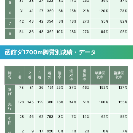
37
38
37
323
8%
17%
25%
86%
87%
5
31
41
27
369
6%
15%
21%
120%
73%
6
42
48
42
354
8%
18%
27%
95%
82%
7
54
36
48
362
10%
18%
27%
94%
95%
8
函館ダ1700m脚質別成績・データ
連
複
脚
1
2
3
着
勝
単勝回
複勝回
対
勝
質
着
着
着
外
率
収率
収率
率
率
73
31
26
151
25%
37%
46%
192%
127%
逃
げ
128
145
129
380
16%
34%
51%
160%
155%
先
行
28
46
62
793
3%
7%
14%
62%
55%
中
団
2
9
17
920
0%
1%
2%
0%
7%