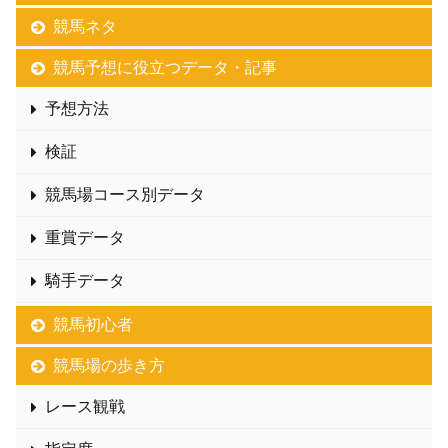
競馬ネタ
競馬予想に役立つデータ・記事
予想方法
検証
競馬場コース別データ
重賞データ
騎手データ
競馬初心者
競馬場の歩き方
レース観戦