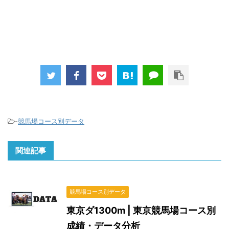
-
競馬場コース別データ
関連記事
競馬場コース別データ
東京ダ1300m | 東京競馬場コース別
成績・データ分析