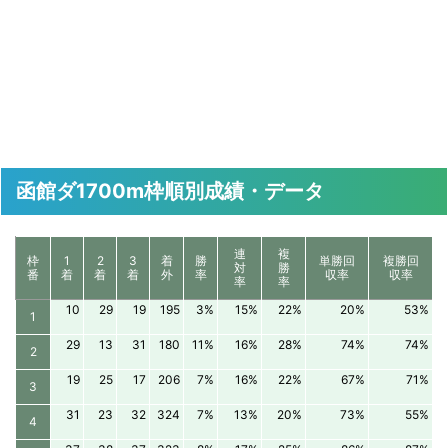
函館ダ1700m枠順別成績・データ
連
複
枠
1
2
3
着
勝
単勝回
複勝回
対
勝
番
着
着
着
外
率
収率
収率
率
率
10
29
19
195
3%
15%
22%
20%
53%
1
29
13
31
180
11%
16%
28%
74%
74%
2
19
25
17
206
7%
16%
22%
67%
71%
3
31
23
32
324
7%
13%
20%
73%
55%
4