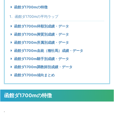
函館ダ1700mの特徴
函館ダ1700mの平均ラップ
函館ダ1700m枠順別成績・データ
函館ダ1700m脚質別成績・データ
函館ダ1700m所属別成績・データ
函館ダ1700m血統（種牡馬）成績・データ
函館ダ1700m騎手別成績・データ
函館ダ1700m調教師別成績・データ
函館ダ1700m傾向まとめ
函館ダ1700mの特徴
.