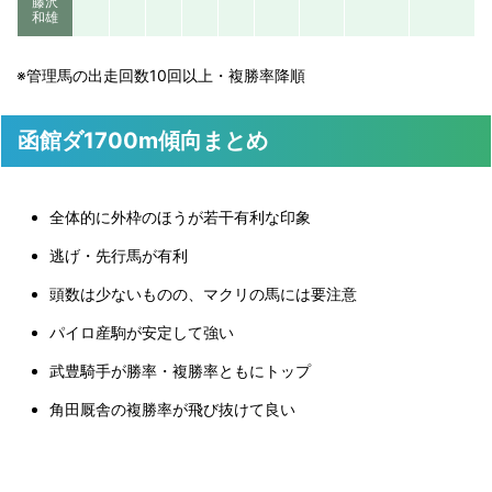
藤沢
和雄
※管理馬の出走回数10回以上・複勝率降順
函館ダ1700m傾向まとめ
全体的に外枠のほうが若干有利な印象
逃げ・先行馬が有利
頭数は少ないものの、マクリの馬には要注意
パイロ産駒が安定して強い
武豊騎手が勝率・複勝率ともにトップ
角田厩舎の複勝率が飛び抜けて良い