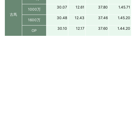
30.07
12.61
37.80
1.45.71
1000万
古馬
30.48
12.43
37.46
1.45.20
1600万
30.10
12.17
37.60
1.44.20
OP