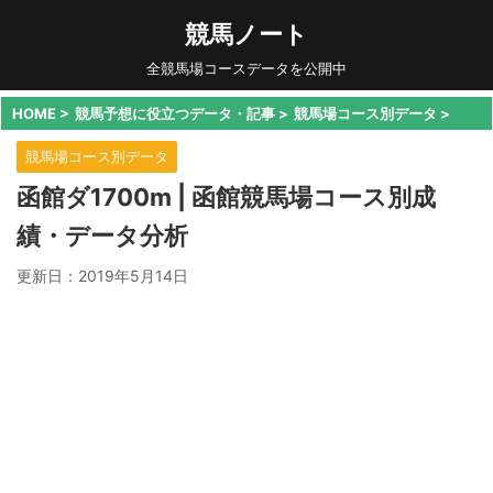
競馬ノート
全競馬場コースデータを公開中
HOME
>
競馬予想に役立つデータ・記事
>
競馬場コース別データ
>
競馬場コース別データ
函館ダ1700m | 函館競馬場コース別成
績・データ分析
更新日：
2019年5月14日