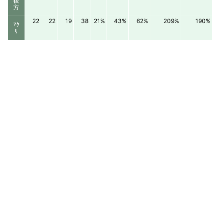
後
方
22
22
19
38
21%
43%
62%
209%
190%
ﾏｸ
ﾘ