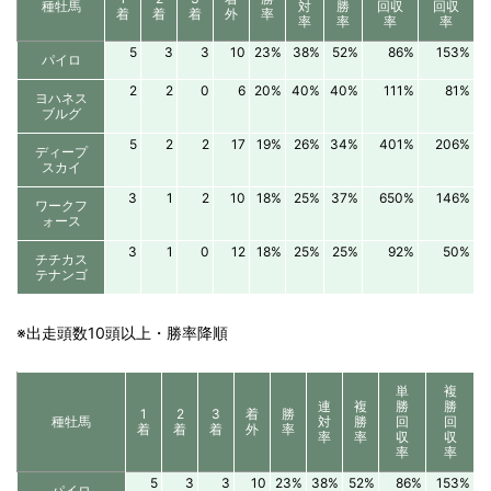
種牡馬
対
勝
回収
回収
着
着
着
外
率
率
率
率
率
5
3
3
10
23%
38%
52%
86%
153%
パイロ
2
2
0
6
20%
40%
40%
111%
81%
ヨハネス
ブルグ
5
2
2
17
19%
26%
34%
401%
206%
ディープ
スカイ
3
1
2
10
18%
25%
37%
650%
146%
ワークフ
ォース
3
1
0
12
18%
25%
25%
92%
50%
チチカス
テナンゴ
※出走頭数10頭以上・勝率降順
単
複
連
複
勝
勝
1
2
3
着
勝
種牡馬
対
勝
回
回
着
着
着
外
率
率
率
収
収
率
率
5
3
3
10
23%
38%
52%
86%
153%
パイロ