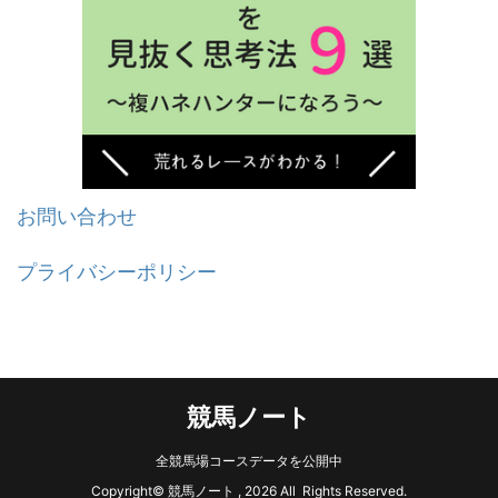
お問い合わせ
プライバシーポリシー
競馬ノート
全競馬場コースデータを公開中
Copyright© 競馬ノート , 2026 All Rights Reserved.