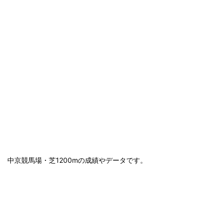
中京競馬場・芝1200mの成績やデータです。