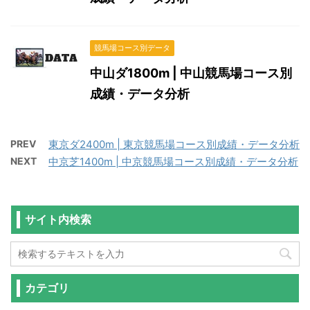
競馬場コース別データ
中山ダ1800m | 中山競馬場コース別
成績・データ分析
PREV
東京ダ2400m | 東京競馬場コース別成績・データ分析
NEXT
中京芝1400m | 中京競馬場コース別成績・データ分析
サイト内検索
カテゴリ