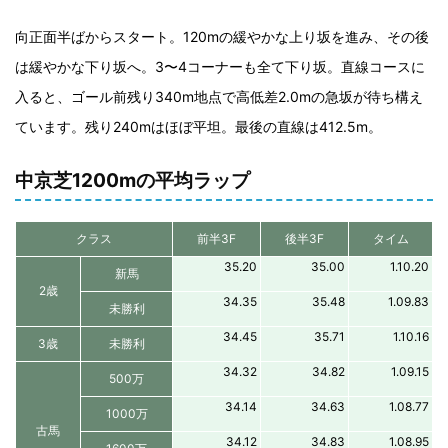
向正面半ばからスタート。120mの緩やかな上り坂を進み、その後
は緩やかな下り坂へ。3〜4コーナーも全て下り坂。直線コースに
入ると、ゴール前残り340m地点で高低差2.0mの急坂が待ち構え
ています。残り240mはほぼ平坦。最後の直線は412.5m。
中京芝1200mの平均ラップ
クラス
前半3F
後半3F
タイム
35.20
35.00
1.10.20
新馬
2歳
34.35
35.48
1.09.83
未勝利
34.45
35.71
1.10.16
3歳
未勝利
34.32
34.82
1.09.15
500万
34.14
34.63
1.08.77
1000万
古馬
34.12
34.83
1.08.95