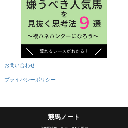
お問い合わせ
プライバシーポリシー
競馬ノート