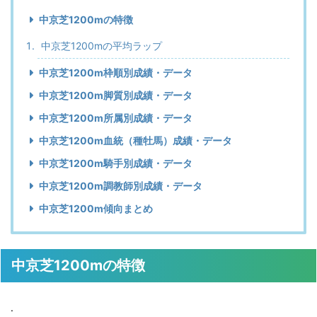
中京芝1200mの特徴
中京芝1200mの平均ラップ
中京芝1200m枠順別成績・データ
中京芝1200m脚質別成績・データ
中京芝1200m所属別成績・データ
中京芝1200m血統（種牡馬）成績・データ
中京芝1200m騎手別成績・データ
中京芝1200m調教師別成績・データ
中京芝1200m傾向まとめ
中京芝1200mの特徴
.