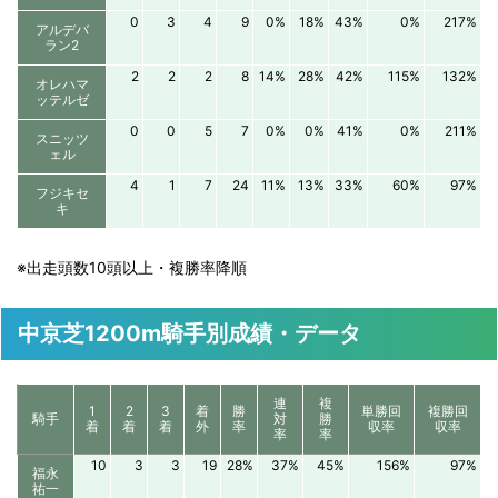
0
3
4
9
0%
18%
43%
0%
217%
アルデバ
ラン2
2
2
2
8
14%
28%
42%
115%
132%
オレハマ
ッテルゼ
0
0
5
7
0%
0%
41%
0%
211%
スニッツ
ェル
4
1
7
24
11%
13%
33%
60%
97%
フジキセ
キ
※出走頭数10頭以上・複勝率降順
中京芝1200m騎手別成績・データ
連
複
1
2
3
着
勝
単勝回
複勝回
騎手
対
勝
着
着
着
外
率
収率
収率
率
率
10
3
3
19
28%
37%
45%
156%
97%
福永
祐一