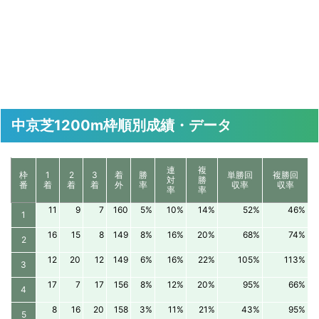
中京芝1200m枠順別成績・データ
連
複
枠
1
2
3
着
勝
単勝回
複勝回
対
勝
番
着
着
着
外
率
収率
収率
率
率
11
9
7
160
5%
10%
14%
52%
46%
1
16
15
8
149
8%
16%
20%
68%
74%
2
12
20
12
149
6%
16%
22%
105%
113%
3
17
7
17
156
8%
12%
20%
95%
66%
4
8
16
20
158
3%
11%
21%
43%
95%
5