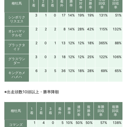
1
2
3
着
勝
種牡馬
対
勝
回収
回収
着
着
着
外
率
率
率
率
率
3
1
0
17
14%
19%
19%
131%
51%
シンボリク
リスエス
2
2
2
8
14%
28%
42%
115%
132%
オレハマッ
テルゼ
2
0
1
13
12%
12%
18%
365%
88%
ブラックタ
イド
3
0
3
18
12%
12%
25%
122%
106%
グラスワン
ダー
6
3
5
36
12%
18%
28%
69%
65%
キングカメ
ハメハ
※出走頭数10頭以上・勝率降順
連
複
単勝
複勝
1
2
3
着
勝
種牡馬
対
勝
回収
回収
着
着
着
外
率
率
率
率
率
1
4
0
5
10%
50%
50%
57%
138%
コマンズ