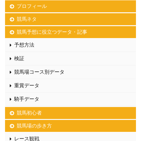
プロフィール
競馬ネタ
競馬予想に役立つデータ・記事
予想方法
検証
競馬場コース別データ
重賞データ
騎手データ
競馬初心者
競馬場の歩き方
レース観戦