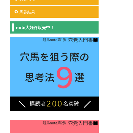
馬券結果
note大好評販売中！