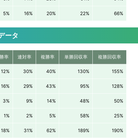
5%
16%
20%
22%
66%
・データ
勝率
連対率
複勝率
単勝回収率
複勝回収率
12%
30%
40%
130%
155%
16%
29%
43%
95%
128%
3%
9%
14%
48%
50%
1%
2%
5%
58%
25%
18%
31%
62%
189%
190%