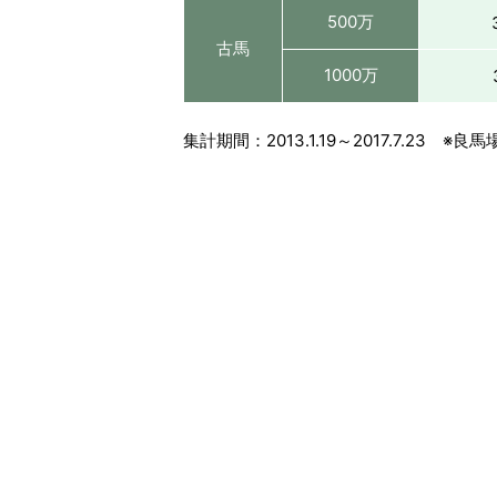
500万
古馬
1000万
集計期間：2013.1.19～2017.7.23 ※良