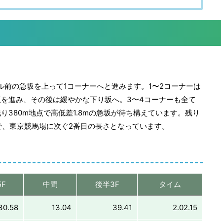
ル前の急坂を上って1コーナーへと進みます。1〜2コーナーは
を進み、その後は緩やかな下り坂へ。3〜4コーナーも全て
380m地点で高低差1.8mの急坂が待ち構えています。残り
7mで、東京競馬場に次ぐ2番目の長さとなっています。
5F
中間
後半3F
タイム
30.58
13.04
39.41
2.02.15