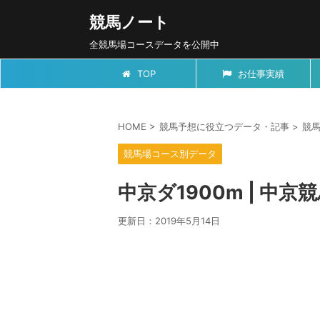
競馬ノート
全競馬場コースデータを公開中
TOP
お仕事実績
HOME
>
競馬予想に役立つデータ・記事
>
競
競馬場コース別データ
中京ダ1900m | 
更新日：
2019年5月14日