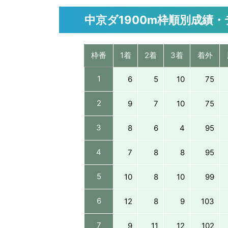
中京ダ1900m枠順別成績
枠番
1着
2着
3着
着外
1
6
5
10
75
2
9
7
10
75
3
8
6
4
95
4
7
8
8
95
5
10
8
10
99
6
12
8
9
103
7
9
11
12
102