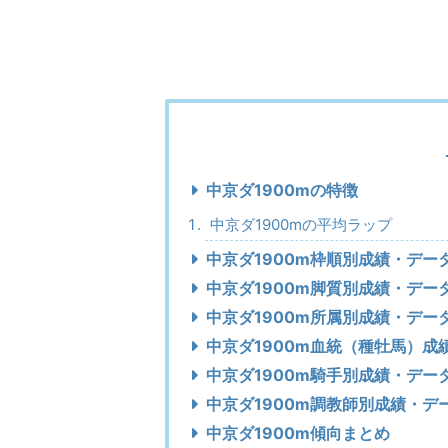
中京ダ1900mの特徴
中京ダ1900mの平均ラップ
中京ダ1900m枠順別成績・デー
中京ダ1900m脚質別成績・デー
中京ダ1900m所属別成績・デー
中京ダ1900m血統（種牡馬）成
中京ダ1900m騎手別成績・デー
中京ダ1900m調教師別成績・デ
中京ダ1900m傾向まとめ