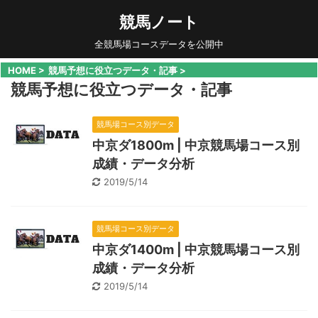
競馬ノート
全競馬場コースデータを公開中
HOME
>
競馬予想に役立つデータ・記事
>
競馬予想に役立つデータ・記事
競馬場コース別データ
中京ダ1800m | 中京競馬場コース別
成績・データ分析
2019/5/14
競馬場コース別データ
中京ダ1400m | 中京競馬場コース別
成績・データ分析
2019/5/14