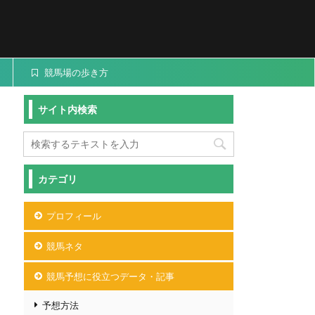
競馬場の歩き方
サイト内検索
カテゴリ
プロフィール
競馬ネタ
競馬予想に役立つデータ・記事
予想方法