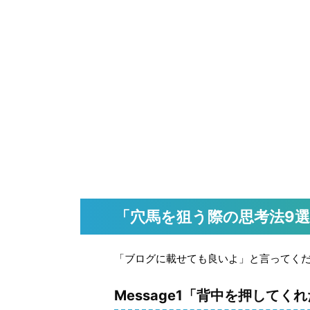
「穴馬を狙う際の思考法9
「ブログに載せても良いよ」と言ってく
Message1「背中を押してく