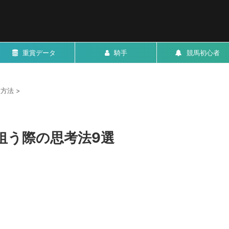
重賞データ
騎手
競馬初心者
想方法
>
狙う際の思考法9選