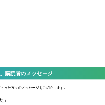
選」購読者のメッセージ
ださった方々のメッセージをご紹介します。
れた」