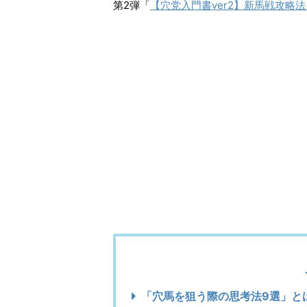
第2弾「
【穴党入門書ver2】新馬戦攻略
「穴馬を狙う際の思考法9選」と