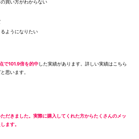
薄の買い方がわからない
だ
きるようになりたい
点で101.9倍を的中
した実績があります。詳しい実績はこちら
ばと思います。
いただきました。実際に購入してくれた方からたくさんのメッ
たします。