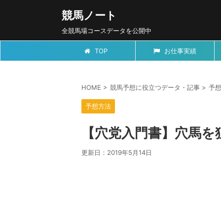
競馬ノート
全競馬場コースデータを公開中
TOP
お仕事実績
HOME
>
競馬予想に役立つデータ・記事
>
予
予想方法
【穴党入門書】穴馬を
更新日：
2019年5月14日