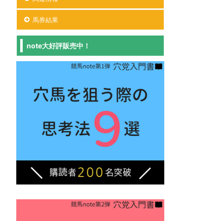
馬券結果
note大好評販売中！